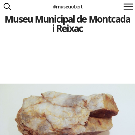
#museu
obert
Museu Municipal de Montcada
Suma't a la iniciativa
Carlota Royo
i Reixac
Francesca Barcellona
info@museuobert.cat.
Nota legal