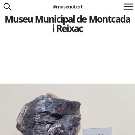
#museu
obert
Museu Municipal de Montcada
Suma't a la iniciativa
Carlota Royo
i Reixac
Francesca Barcellona
info@museuobert.cat.
Nota legal