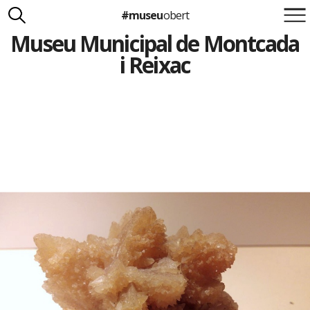
#museu
obert
Museu Municipal de Montcada
Suma't a la iniciativa
Carlota Royo
i Reixac
Francesca Barcellona
info@museuobert.cat.
Nota legal