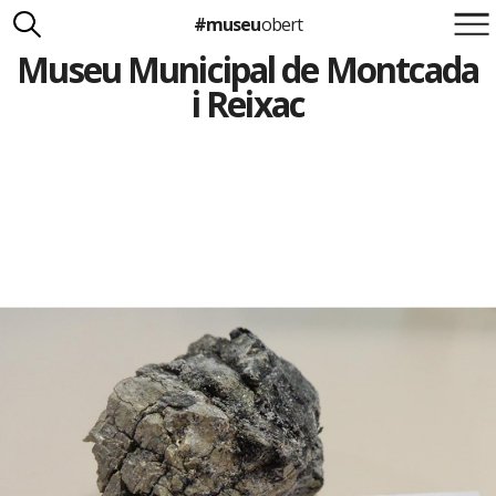
#museu
obert
Museu Municipal de Montcada
Suma't a la iniciativa
Carlota Royo
i Reixac
Francesca Barcellona
info@museuobert.cat.
Nota legal