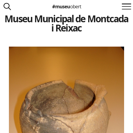
#museu
obert
Museu Municipal de Montcada
Suma't a la iniciativa
Carlota Royo
i Reixac
Francesca Barcellona
info@museuobert.cat.
Nota legal