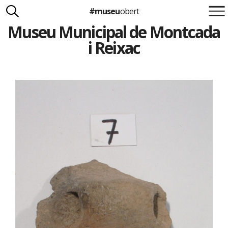
#museu
obert
Museu Municipal de Montcada
Suma't a la iniciativa
Carlota Royo
i Reixac
Francesca Barcellona
info@museuobert.cat.
Nota legal