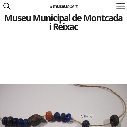
#museu
obert
Museu Municipal de Montcada
Suma't a la iniciativa
Carlota Royo
i Reixac
Francesca Barcellona
info@museuobert.cat.
Nota legal