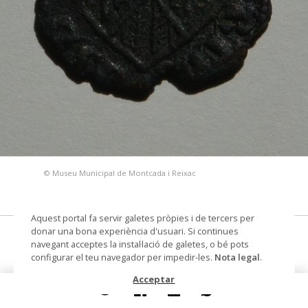
© Museu Municipal de Montcada i Reixac
Aquest portal fa servir galetes pròpies i de tercers per
donar una bona experiència d'usuari. Si continues
Diner de Maria de Sicília i Martí el Jove
navegant acceptes la instal·lació de galetes, o bé pots
configurar el teu navegador per impedir-les.
Nota legal
.
moneda
Acceptar