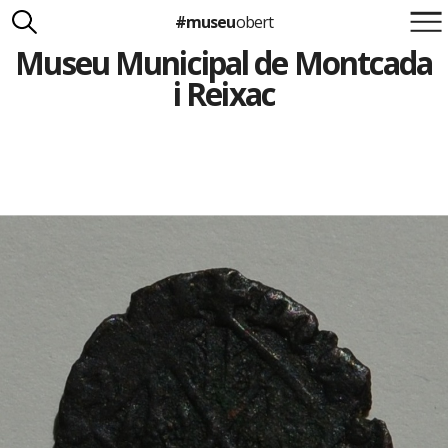
#museu
obert
Museu Municipal de Montcada
Suma't a la iniciativa
Carlota Royo
i Reixac
Francesca Barcellona
info@museuobert.cat.
Nota legal