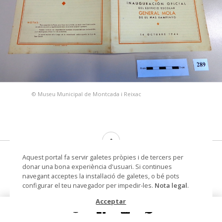
© Museu Municipal de Montcada i Reixac
fulletó
Aquest portal fa servir galetes pròpies i de tercers per
donar una bona experiència d'usuari. Si continues
Autoria
Ajuntament de Montcada
navegant acceptes la instal·lació de galetes, o bé pots
(autoritat emissora,
configurar el teu navegador per impedir-les.
Nota legal
.
autentificat)
Acceptar