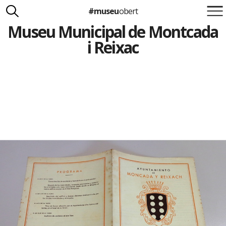
#museu
obert
Museu Municipal de Montcada
Suma't a la iniciativa
Carlota Royo
i Reixac
Francesca Barcellona
info@museuobert.cat.
Nota legal