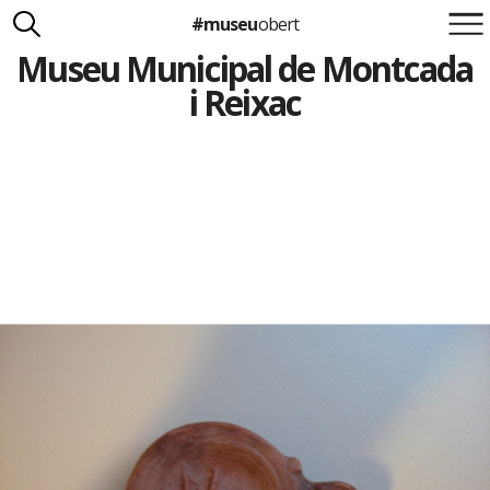
#museu
obert
Museu Municipal de Montcada
Suma't a la iniciativa
Carlota Royo
i Reixac
Francesca Barcellona
info@museuobert.cat.
Nota legal