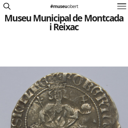
#museu
obert
Museu Municipal de Montcada
Suma't a la iniciativa
Carlota Royo
i Reixac
Francesca Barcellona
info@museuobert.cat.
Nota legal