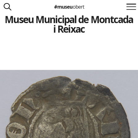
#museu
obert
Museu Municipal de Montcada
Suma't a la iniciativa
Carlota Royo
i Reixac
Francesca Barcellona
info@museuobert.cat.
Nota legal