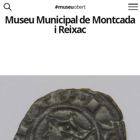
#museu
obert
Museu Municipal de Montcada
Suma't a la iniciativa
Carlota Royo
i Reixac
Francesca Barcellona
info@museuobert.cat.
Nota legal