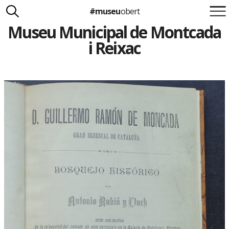
#museu
obert
Museu Municipal de Montcada
Suma't a la iniciativa
Carlota Royo
i Reixac
Francesca Barcellona
info@museuobert.cat.
Nota legal