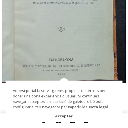
© Museu Municipal de Montcada i Reixac
Aquest portal fa servir galetes pròpies i de tercers per
D.Guillermo Ramón de Moncada. Gran
donar una bona experiència d'usuari. Si continues
Senescal de Cataluña.
navegant acceptes la instal·lació de galetes, o bé pots
configurar el teu navegador per impedir-les.
Nota legal
.
llibre
Acceptar