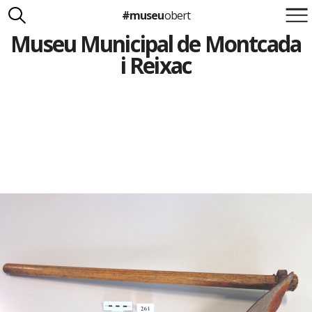
#museu
obert
Museu Municipal de Montcada
Suma't a la iniciativa
Carlota Royo
i Reixac
Francesca Barcellona
info@museuobert.cat.
Nota legal