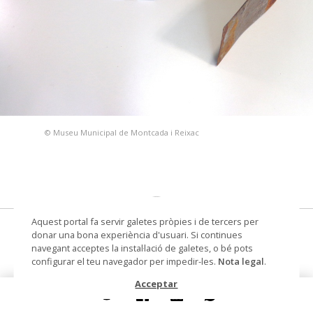
© Museu Municipal de Montcada i Reixac
Aquest portal fa servir galetes pròpies i de tercers per
aixada
donar una bona experiència d'usuari. Si continues
navegant acceptes la instal·lació de galetes, o bé pots
Datació
segon quart segle XX - tercer
configurar el teu navegador per impedir-les.
Nota legal
.
quart segle XX
Acceptar