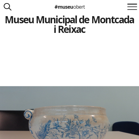
#museu
obert
Museu Municipal de Montcada
Suma't a la iniciativa
Carlota Royo
i Reixac
Francesca Barcellona
info@museuobert.cat.
Nota legal