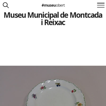
#museu
obert
Museu Municipal de Montcada
Suma't a la iniciativa
Carlota Royo
i Reixac
Francesca Barcellona
info@museuobert.cat.
Nota legal