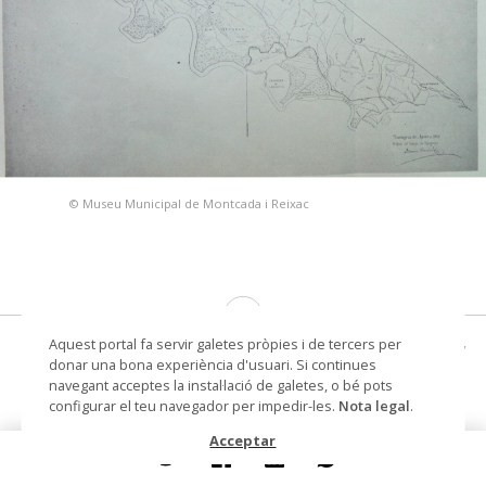
© Museu Municipal de Montcada i Reixac
Aquest portal fa servir galetes pròpies i de tercers per
Plano nº 6 La acequia de Pina (cedida por
donar una bona experiència d'usuari. Si continues
el sindicato del término de Urdán)
navegant acceptes la instal·lació de galetes, o bé pots
configurar el teu navegador per impedir-les.
Nota legal
.
fulletó
Acceptar