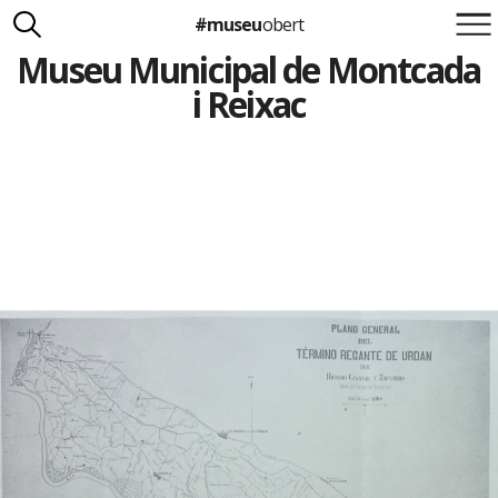
#museu
obert
Museu Municipal de Montcada
Suma't a la iniciativa
Carlota Royo
i Reixac
Francesca Barcellona
info@museuobert.cat.
Nota legal