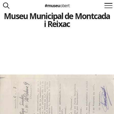
#museu
obert
Museu Municipal de Montcada
Suma't a la iniciativa
Carlota Royo
i Reixac
Francesca Barcellona
info@museuobert.cat.
Nota legal