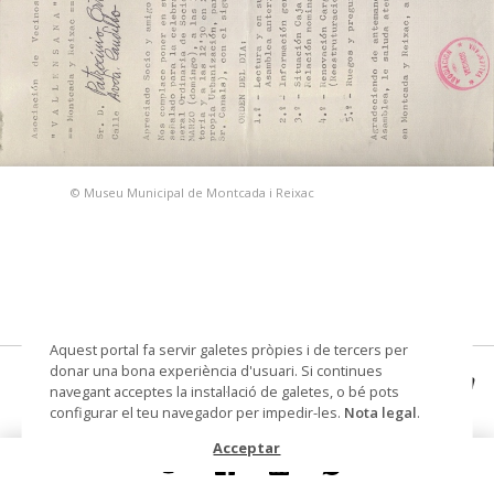
© Museu Municipal de Montcada i Reixac
Aquest portal fa servir galetes pròpies i de tercers per
donar una bona experiència d'usuari. Si continues
Carta de l'Associació de Veïns Vallensana
navegant acceptes la instal·lació de galetes, o bé pots
configurar el teu navegador per impedir-les.
Nota legal
.
carta
Acceptar