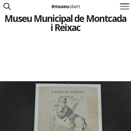
#museu
obert
Museu Municipal de Montcada
Suma't a la iniciativa
Carlota Royo
i Reixac
Francesca Barcellona
info@museuobert.cat.
Nota legal