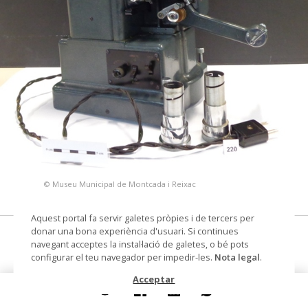
© Museu Municipal de Montcada i Reixac
Aquest portal fa servir galetes pròpies i de tercers per
donar una bona experiència d'usuari. Si continues
projector cinematogràfic, objectiu
navegant acceptes la instal·lació de galetes, o bé pots
configurar el teu navegador per impedir-les.
Nota legal
.
Datació
segle XX
Acceptar