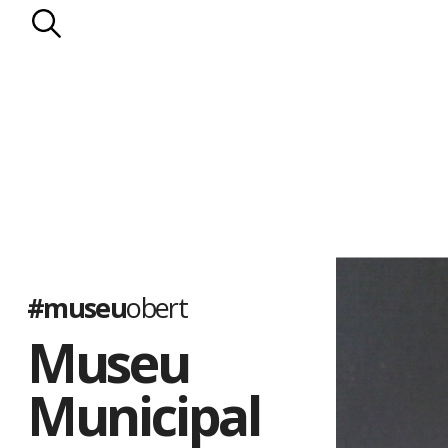
#museu
obert
Museu
Municipal