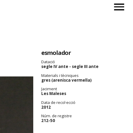
esmolador
Datació
segle IV ante - segle III ante
Materials i tècniques
gres (arenisca vermella)
Jaciment
Les Maleses
Data de recol·ecció
2012
Núm. de registre
212-50