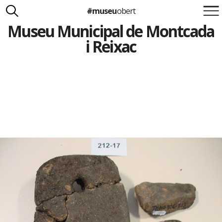
#museu
obert
Museu Municipal de Montcada
Suma't a la iniciativa
Carlota Royo
i Reixac
Francesca Barcellona
info@museuobert.cat.
Nota legal