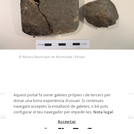
© Museu Municipal de Montcada i Reixac
Aquest portal fa servir galetes pròpies i de tercers per
donar una bona experiència d'usuari. Si continues
pondus
navegant acceptes la instal·lació de galetes, o bé pots
configurar el teu navegador per impedir-les.
Nota legal
.
Datació
segle IV ante - segle III ante
Acceptar