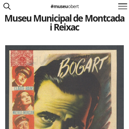
#museu
obert
Museu Municipal de Montcada
Suma't a la iniciativa
Carlota Royo
i Reixac
Francesca Barcellona
info@museuobert.cat.
Nota legal