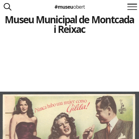
#museu
obert
Museu Municipal de Montcada
Suma't a la iniciativa
Carlota Royo
i Reixac
Francesca Barcellona
info@museuobert.cat.
Nota legal