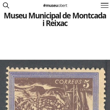
#museu
obert
Museu Municipal de Montcada
Suma't a la iniciativa
Carlota Royo
i Reixac
Francesca Barcellona
info@museuobert.cat.
Nota legal