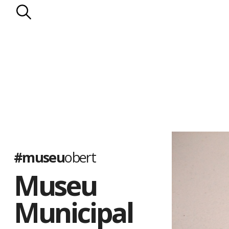
#museu
obert
Museu
Municipal