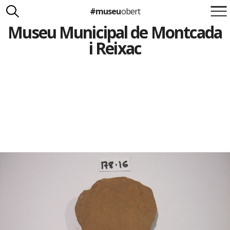
#museu
obert
Museu Municipal de Montcada
Suma't a la iniciativa
Carlota Royo
i Reixac
Francesca Barcellona
info@museuobert.cat.
Nota legal