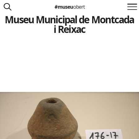
#museu
obert
Museu Municipal de Montcada
Suma't a la iniciativa
Carlota Royo
i Reixac
Francesca Barcellona
info@museuobert.cat.
Nota legal