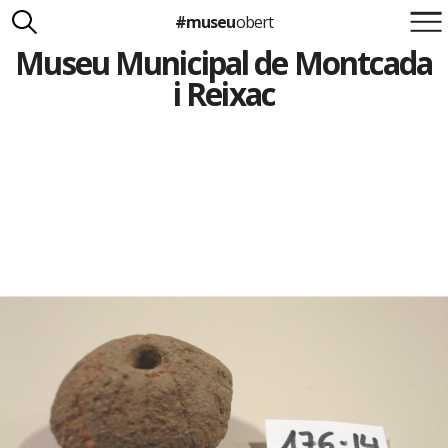
#museu
obert
Museu Municipal de Montcada
Suma't a la iniciativa
Carlota Royo
i Reixac
Francesca Barcellona
info@museuobert.cat.
Nota legal