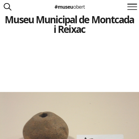
#museu
obert
Museu Municipal de Montcada
Suma't a la iniciativa
Carlota Royo
i Reixac
Francesca Barcellona
info@museuobert.cat.
Nota legal