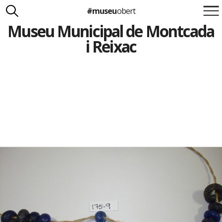
#museu
obert
Museu Municipal de Montcada
Suma't a la iniciativa
Carlota Royo
i Reixac
Francesca Barcellona
info@museuobert.cat.
Nota legal