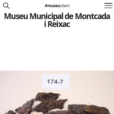
#museu
obert
Museu Municipal de Montcada
Suma't a la iniciativa
Carlota Royo
i Reixac
Francesca Barcellona
info@museuobert.cat.
Nota legal