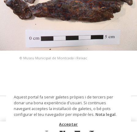
© Museu Municipal de Montcada i Reixac
Aquest portal fa servir galetes pròpies i de tercers per
donar una bona experiència d'usuari. Si continues
punta de llança
navegant acceptes la instal·lació de galetes, o bé pots
configurar el teu navegador per impedir-les.
Nota legal
.
Datació
segle IV ante - segle III ante
Acceptar