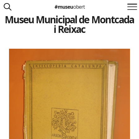
#museu
obert
Museu Municipal de Montcada
Suma't a la iniciativa
Carlota Royo
i Reixac
Francesca Barcellona
info@museuobert.cat.
Nota legal