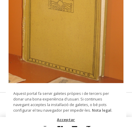
© Museu Municipal de Montcada i Reixac
Aquest portal fa servir galetes pròpies i de tercers per
donar una bona experiència d'usuari. Si continues
Enciclopèdia de Catalunya
navegant acceptes la instal·lació de galetes, o bé pots
configurar el teu navegador per impedir-les.
Nota legal
.
llibre
Acceptar