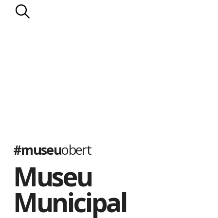
#museu
obert
Museu
Municipal