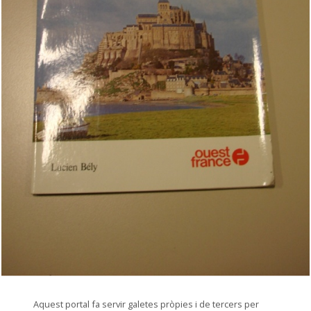
© Museu Municipal de Montcada i Reixac
Aquest portal fa servir galetes pròpies i de tercers per