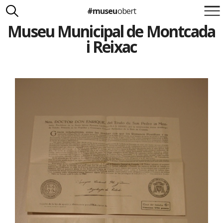
#museu
obert
Museu Municipal de Montcada
Suma't a la iniciativa
Carlota Royo
i Reixac
Francesca Barcellona
info@museuobert.cat.
Nota legal