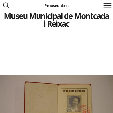
#museu
obert
Museu Municipal de Montcada
Suma't a la iniciativa
Carlota Royo
i Reixac
Francesca Barcellona
info@museuobert.cat.
Nota legal