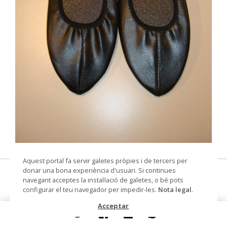
© Museu Municipal de Montcada i Reixac
Aquest portal fa servir galetes pròpies i de tercers per
donar una bona experiència d'usuari. Si continues
Sabatilles de ballet
navegant acceptes la instal·lació de galetes, o bé pots
configurar el teu navegador per impedir-les.
Nota legal
.
sabatilla de ballet
Acceptar