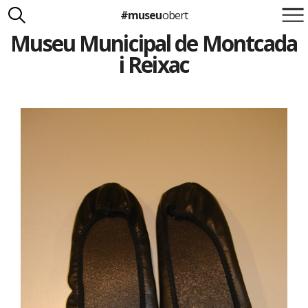
#museu
obert
Museu Municipal de Montcada
Suma't a la iniciativa
Carlota Royo
i Reixac
Francesca Barcellona
info@museuobert.cat.
Nota legal