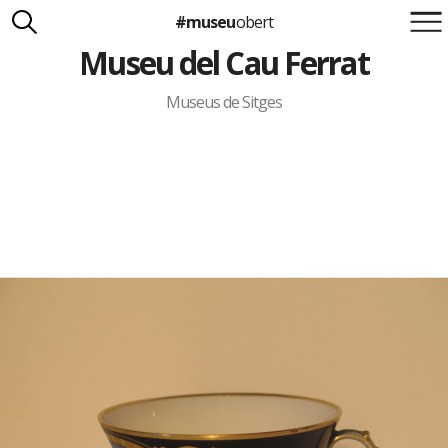
#museu
obert
Museu del Cau Ferrat
Suma't a la iniciativa
Carlota Royo
Francesca Barcellona
Museus de Sitges
info@museuobert.cat.
Nota legal