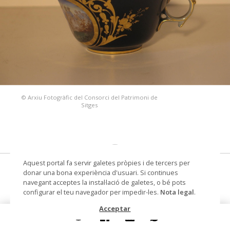
© Arxiu Fotogràfic del Consorci del Patrimoni de
Sitges
Aquest portal fa servir galetes pròpies i de tercers per
tassa
donar una bona experiència d'usuari. Si continues
navegant acceptes la instal·lació de galetes, o bé pots
Autoria
Manufactura Madrassi (fàbrica
configurar el teu navegador per impedir-les.
Nota legal
.
de porcellana)
Acceptar