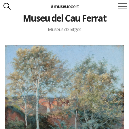
#museu
obert
Museu del Cau Ferrat
Suma't a la iniciativa
Carlota Royo
Francesca Barcellona
Museus de Sitges
info@museuobert.cat.
Nota legal