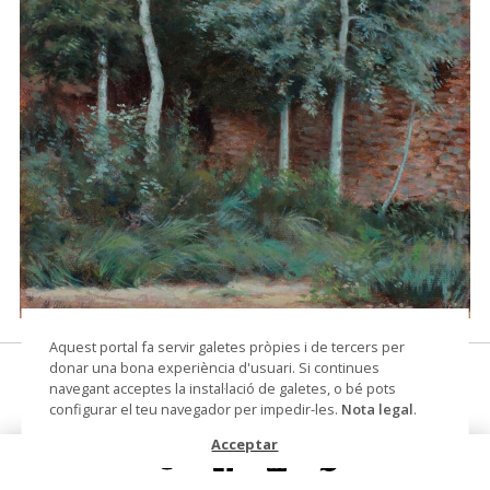
© Arxiu Fotogràfic del Consorci del Patrimoni de
Aquest portal fa servir galetes pròpies i de tercers per
Sitges
donar una bona experiència d'usuari. Si continues
Paisatge
navegant acceptes la instal·lació de galetes, o bé pots
configurar el teu navegador per impedir-les.
Nota legal
.
pintura
Acceptar