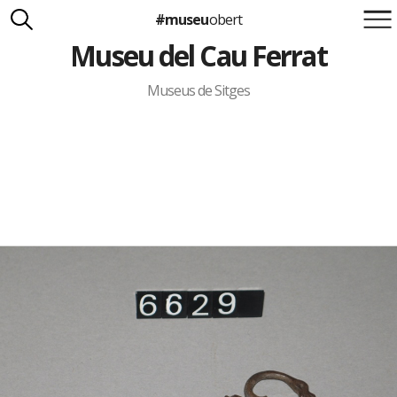
#museu
obert
Museu del Cau Ferrat
Suma't a la iniciativa
Carlota Royo
Francesca Barcellona
Museus de Sitges
info@museuobert.cat.
Nota legal