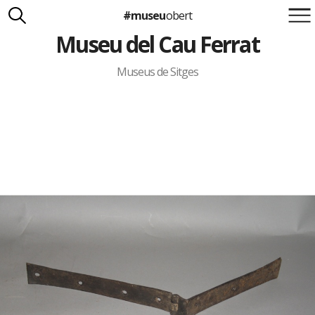
#museu
obert
Museu del Cau Ferrat
Suma't a la iniciativa
Carlota Royo
Francesca Barcellona
Museus de Sitges
info@museuobert.cat.
Nota legal