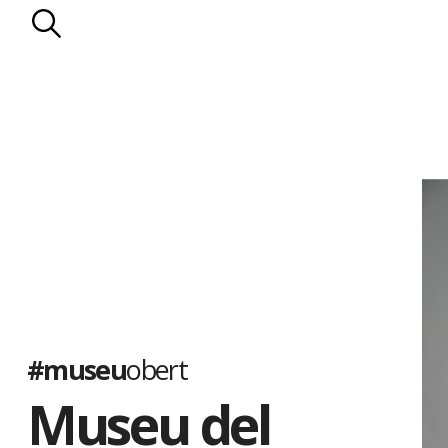
#museu
obert
Museu del