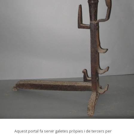
© Arxiu Fotogràfic del Consorci del Patrimoni de Sitges
Aquest portal fa servir galetes pròpies i de tercers per