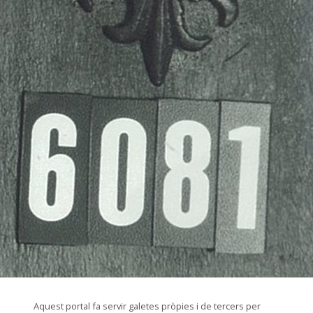
© Arxiu Fotogràfic del Consorci del Patrimoni de Sitges
Aquest portal fa servir galetes pròpies i de tercers per