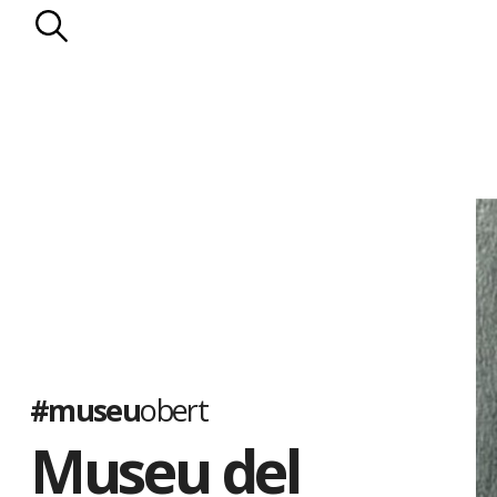
#museu
obert
Museu del