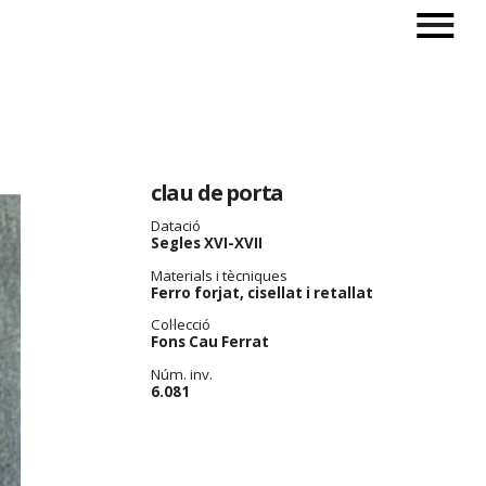
clau de porta
Datació
Segles XVI-XVII
Materials i tècniques
Ferro forjat, cisellat i retallat
Col·lecció
Fons Cau Ferrat
Núm. inv.
6.081