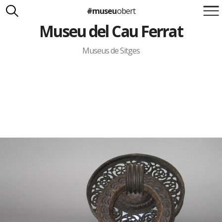
#museu
obert
Museu del Cau Ferrat
Suma't a la iniciativa
Carlota Royo
Francesca Barcellona
Museus de Sitges
info@museuobert.cat.
Nota legal