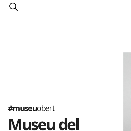
#museu
obert
Museu del