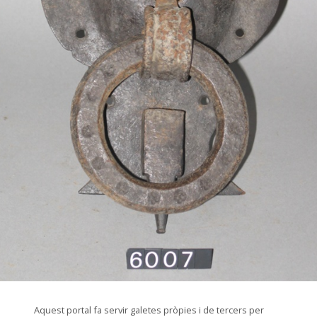
© Arxiu Fotogràfic del Consorci del Patrimoni de Sitges
Aquest portal fa servir galetes pròpies i de tercers per