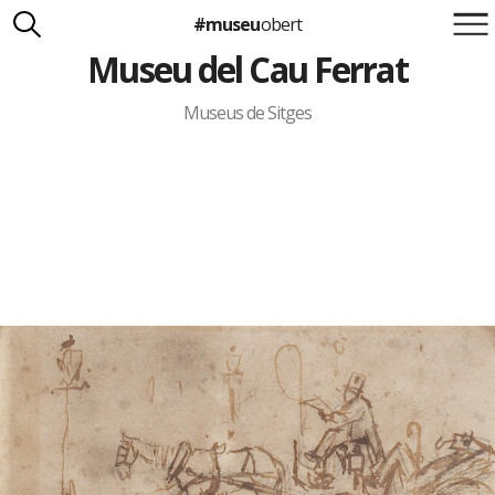
#museu
obert
Museu del Cau Ferrat
Suma't a la iniciativa
Carlota Royo
Francesca Barcellona
Museus de Sitges
info@museuobert.cat.
Nota legal