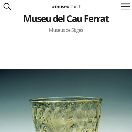
#museu
obert
Museu del Cau Ferrat
Suma't a la iniciativa
Carlota Royo
Francesca Barcellona
Museus de Sitges
info@museuobert.cat.
Nota legal