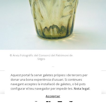
© Arxiu Fotogràfic del Consorci del Patrimoni de
Sitges
Aquest portal fa servir galetes pròpies i de tercers per
got
donar una bona experiència d'usuari. Si continues
navegant acceptes la instal·lació de galetes, o bé pots
Datació
Segona meitat segle XVIII -
configurar el teu navegador per impedir-les.
Nota legal
.
primera meitat segle XIX
Acceptar