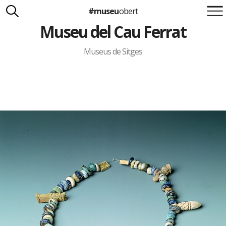
#museu
obert
Museu del Cau Ferrat
Suma't a la iniciativa
Carlota Royo
Francesca Barcellona
Museus de Sitges
info@museuobert.cat.
Nota legal