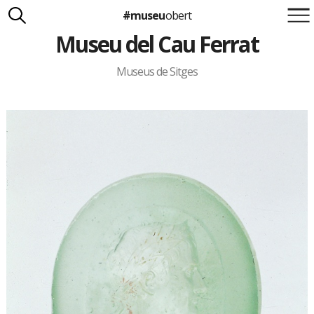
#museu
obert
Museu del Cau Ferrat
Suma't a la iniciativa
Carlota Royo
Francesca Barcellona
Museus de Sitges
info@museuobert.cat.
Nota legal