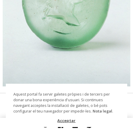
© Arxiu Fotogràfic del Consorci del Patrimoni de
Aquest portal fa servir galetes pròpies i de tercers per
Sitges
donar una bona experiència d'usuari. Si continues
gemma
navegant acceptes la instal·lació de galetes, o bé pots
configurar el teu navegador per impedir-les.
Nota legal
.
Datació
Còpia moderna
Acceptar